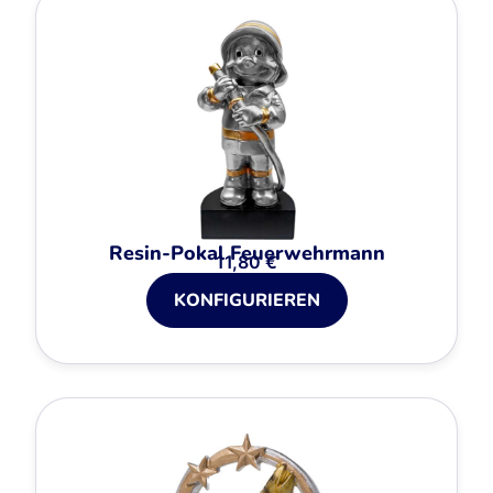
Resin-Pokal Feuerwehrmann
11,80
€
KONFIGURIEREN